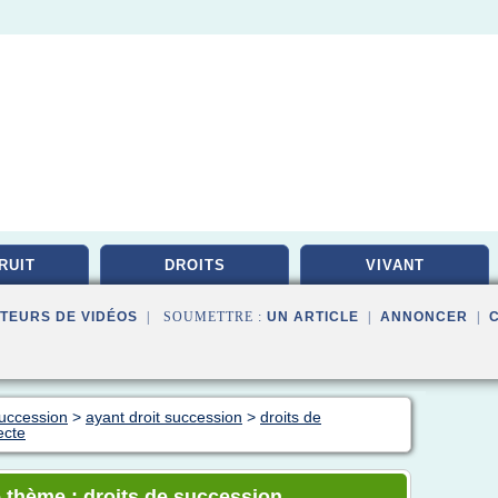
RUIT
DROITS
VIVANT
TEURS DE VIDÉOS
| SOUMETTRE :
UN ARTICLE
|
ANNONCER
|
succession
>
ayant droit succession
>
droits de
ecte
 thème : droits de succession