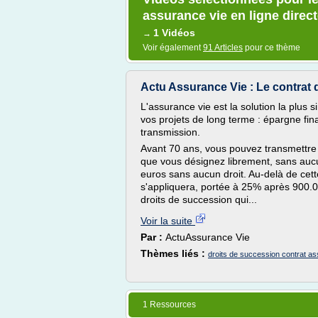
assurance vie en ligne direc
1 Vidéos
→
Voir également
91 Articles
pour ce thème
Actu Assurance Vie : Le contrat 
L'assurance vie est la solution la plus 
vos projets de long terme : épargne fin
transmission.
Avant 70 ans, vous pouvez transmettre 
que vous désignez librement, sans auc
euros sans aucun droit. Au-delà de ce
s'appliquera, portée à 25% après 900.
droits de succession qui...
Voir la suite
Par :
ActuAssurance Vie
Thèmes liés :
droits de succession contrat as
1 Ressources