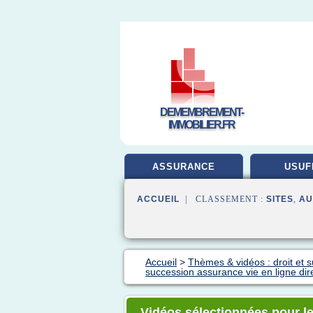
DEMEMBREMENT-
IMMOBILIER.FR
ASSURANCE
USUF
ACCUEIL
| CLASSEMENT :
SITES
,
AU
Accueil
>
Thèmes & vidéos : droit et 
succession assurance vie en ligne dir
Vidéos sélectionnées pour le