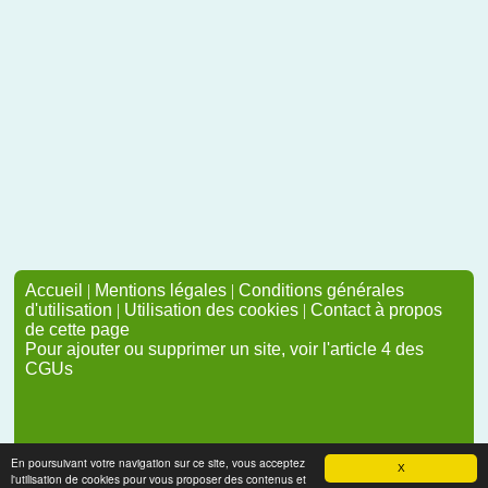
Accueil
|
Mentions légales
|
Conditions générales
d'utilisation
|
Utilisation des cookies
|
Contact à propos
de cette page
Pour ajouter ou supprimer un site, voir l'article 4 des
CGUs
En poursuivant votre navigation sur ce site, vous acceptez
X
l'utilisation de cookies pour vous proposer des contenus et