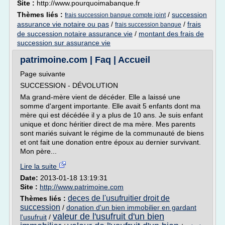
Site :
http://www.pourquoimabanque.fr
Thèmes liés :
/
succession
frais succession banque compte joint
assurance vie notaire ou pas
/
/
frais
frais succession banque
de succession notaire assurance vie
/
montant des frais de
succession sur assurance vie
patrimoine.com | Faq | Accueil
Page suivante
SUCCESSION - DÉVOLUTION
Ma grand-mère vient de décéder. Elle a laissé une
somme d'argent importante. Elle avait 5 enfants dont ma
mère qui est décédée il y a plus de 10 ans. Je suis enfant
unique et donc héritier direct de ma mère. Mes parents
sont mariés suivant le régime de la communauté de biens
et ont fait une donation entre époux au dernier survivant.
Mon père...
Lire la suite
Date:
2013-01-18 13:19:31
Site :
http://www.patrimoine.com
deces de l'usufruitier droit de
Thèmes liés :
succession
/
donation d'un bien immobilier en gardant
valeur de l'usufruit d'un bien
l'usufruit
/