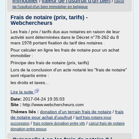
immobilier
valeur de l'usufruit d'un bien
/
/
calcul
de l'usufruit d'un bien immobilier en belgique
Frais de notaire (prix, tarifs) -
Webchercheurs
Les frais / prix / tarifs dus aux notaires en raison de leur
activité sont déterminées dans le Décret n°78-262 du 8
mars 1978 portant fixation du tarif des notaires .
Pour calculer en ligne les frais de notaire pour un achat
immobilier :
Principe des frais de notaire (prix, tarifs)
Lors de la conclusion d'un acte notarié les "frais de notaire"
sont répartis entre :
les droits et taxes...
Lire la suite
Date:
2017-04-24 19:35:03
Site :
http://www.webchercheurs.com
Thèmes liés :
donation d'un terrain frais de notaire
/
frais
de notaire pour achat d'usufruit
/
tarif frais notaire pour
/
/
succession
frais notaire donation entre vifs
calcul frais de notaire
donation entre epoux