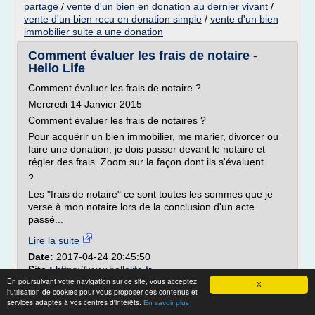
partage
/
vente d'un bien en donation au dernier vivant
/
vente d'un bien recu en donation simple
/
vente d'un bien
immobilier suite a une donation
Comment évaluer les frais de notaire -
Hello Life
Comment évaluer les frais de notaire ?
Mercredi 14 Janvier 2015
Comment évaluer les frais de notaires ?
Pour acquérir un bien immobilier, me marier, divorcer ou
faire une donation, je dois passer devant le notaire et
régler des frais. Zoom sur la façon dont ils s'évaluent.
?
Les "frais de notaire" ce sont toutes les sommes que je
verse à mon notaire lors de la conclusion d'un acte
passé...
Lire la suite
Date:
2017-04-24 20:45:50
Site :
https://www.hellolife.fr
En poursuivant votre navigation sur ce site, vous acceptez
Thèmes liés :
frais notaire donation partage somme
X
l'utilisation de cookies pour vous proposer des contenus et
d'argent
/
donation bien immobilier frais de notaire
/
vente
services adaptés à vos centres d'intérêts.
En savoir plus
d'un bien immobilier en donation partage
/
frais notaire