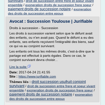
survivant
/
droit de succession entre frere et soeur vivant
ensemble
/
exoneration droits de succession frere soeur
/
paiement droits de succession notaire
/
exoneration
des droits de succession entre epoux
Avocat : Succession Toulouse | Jurifiable
Droits à succession - Succession
Les droits à succession varient selon que le défunt avait
des enfants, ou n'en avait pas. Quand le défunt a eu des
enfants, ses enfants reçoivent l'intégralité des biens, sauf
ce qui va au conjoint survivant.
Les enfants ont tous les mêmes droits, c'est-à-dire que le
partage est effectué à parts égales. Dans ce cas, le
conjoint survivant devra choisir...
Lire la suite
Date:
2017-04-24 21:41:55
Site :
https://www.jurifiable.com
droit succession usufruit conjoint
Thèmes liés :
survivant
/
droit de succession entre frere et soeur vivant
ensemble
/
exoneration droits de succession frere soeur
/
paiement droits de succession notaire
/
exoneration
des droits de succession entre epoux