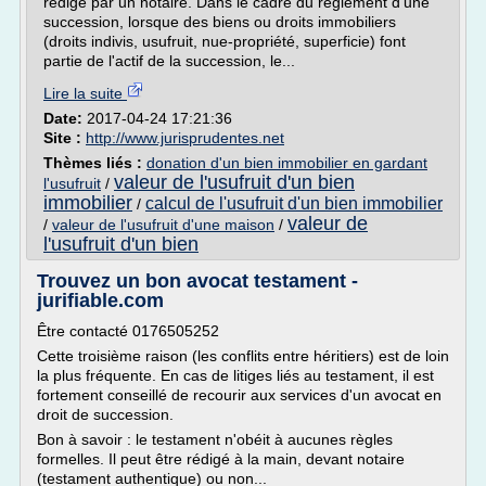
rédigé par un notaire. Dans le cadre du règlement d'une
succession, lorsque des biens ou droits immobiliers
(droits indivis, usufruit, nue-propriété, superficie) font
partie de l'actif de la succession, le...
Lire la suite
Date:
2017-04-24 17:21:36
Site :
http://www.jurisprudentes.net
Thèmes liés :
donation d'un bien immobilier en gardant
valeur de l'usufruit d'un bien
l'usufruit
/
immobilier
calcul de l'usufruit d'un bien immobilier
/
valeur de
/
valeur de l'usufruit d'une maison
/
l'usufruit d'un bien
Trouvez un bon avocat testament -
jurifiable.com
Être contacté 0176505252
Cette troisième raison (les conflits entre héritiers) est de loin
la plus fréquente. En cas de litiges liés au testament, il est
fortement conseillé de recourir aux services d'un avocat en
droit de succession.
Bon à savoir : le testament n'obéit à aucunes règles
formelles. Il peut être rédigé à la main, devant notaire
(testament authentique) ou non...