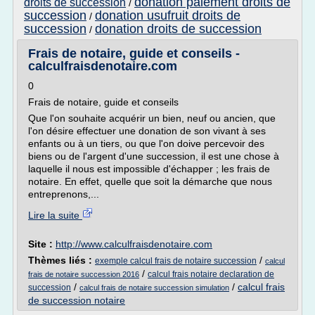
donation paiement droits de
droits de succession
/
succession
donation usufruit droits de
/
succession
donation droits de succession
/
Frais de notaire, guide et conseils -
calculfraisdenotaire.com
0
Frais de notaire, guide et conseils
Que l'on souhaite acquérir un bien, neuf ou ancien, que
l'on désire effectuer une donation de son vivant à ses
enfants ou à un tiers, ou que l'on doive percevoir des
biens ou de l'argent d'une succession, il est une chose à
laquelle il nous est impossible d'échapper ; les frais de
notaire. En effet, quelle que soit la démarche que nous
entreprenons,...
Lire la suite
Site :
http://www.calculfraisdenotaire.com
Thèmes liés :
/
exemple calcul frais de notaire succession
calcul
/
calcul frais notaire declaration de
frais de notaire succession 2016
/
/
calcul frais
succession
calcul frais de notaire succession simulation
de succession notaire