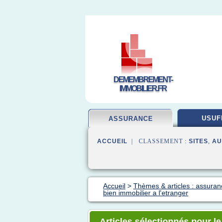
DEMEMBREMENT-
IMMOBILIER.FR
USUF
ASSURANCE
ACCUEIL
| CLASSEMENT :
SITES
,
AU
Accueil
>
Thèmes & articles : assura
bien immobilier a l'etranger
Articles sélectionnés pour l