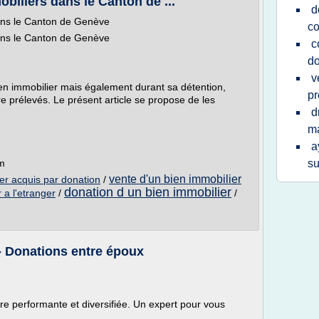
biliers dans le Canton de ...
d
ans le Canton de Genève
c
ans le Canton de Genève
c
do
v
bien immobilier mais également durant sa détention,
pr
re prélevés. Le présent article se propose de les
d
m
a
om
su
vente d'un bien immobilier
er acquis par donation
/
donation d un bien immobilier
 a l'etranger
/
/
- Donations entre époux
re performante et diversifiée. Un expert pour vous