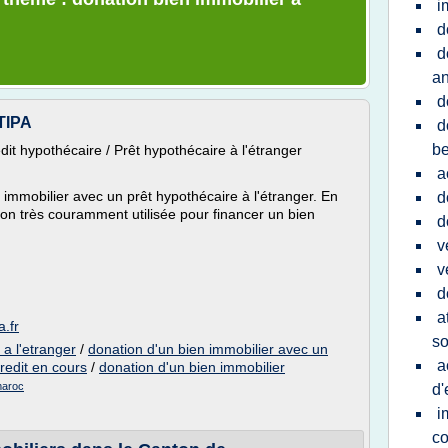
i
d
d
a
d
ATIPA
d
be
édit hypothécaire / Prêt hypothécaire à l'étranger
a
t immobilier avec un prêt hypothécaire à l'étranger. En
d
tion très couramment utilisée pour financer un bien
d
v
v
d
a
a.fr
so
 a l'etranger
/
donation d'un bien immobilier avec un
a
redit en cours
/
donation d'un bien immobilier
maroc
d'
i
c