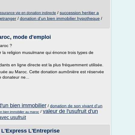
/
succession heritier a
'assurance vie en donation indirecte
'etranger
/
donation d'un bien immobilier hypotheque
/
aroc, mode d'emploi
Maroc ?
r la religion musulmane qui énonce trois types de
nts en ligne directe est la plus fréquemment utilisée.
iquée au Maroc. Cette donation aumônière est réservée
e donateur ne...
 d'un bien immobilier
/
donation de son vivant d'un
valeur de l'usufruit d'un
/
un bien immobilier au maroc
avec usufruit
- L'Express L'Entreprise