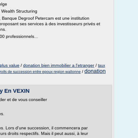
elge
 Wealth Structuring
, Banque Degroof Petercam est une institution
roposant ses services à des investisseurs privés et
ons.
0 professionnels...
 plus value
/
donation bien immobilier a l'etranger
/
taux
donation
/
roits de succession entre epoux region wallonne
ny En VEXIN
er et de vous conseiller
es.
es. Lors d'une succession, il commencera par
urs droits respectifs. Mais il peut aussi, à leur