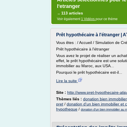
l'etranger
113 articles
→
Voir également
1 Vidéos
pour ce thème
Prêt hypothécaire à l'étranger | 
Vous êtes : / Accueil / Simulation de Cr
Prêt hypothécaire à l'étranger
Vous avez le projet de réaliser un acha
effet, le prêt hypothécaire est une solu
immobilier au Maroc, aux USA...
Pourquoi le prêt hypothécaire est-il...
Lire la suite
Site :
http://www.pret-hypothecaire-atip
Thèmes liés :
donation bien immobilier
pret
/
donation d'un bien immobilier et c
hypotheque
/
donation d'un bien immobilier au 