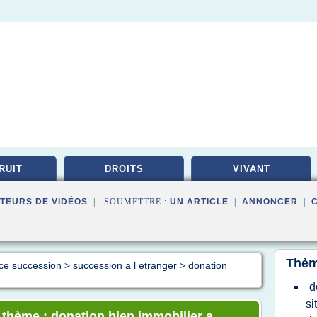
RUIT
DROITS
VIVANT
TEURS DE VIDÉOS
| SOUMETTRE :
UN ARTICLE
|
ANNONCER
|
Thèm
nce succession
>
succession a l etranger
>
donation
d
si
e thème : donation bien immobilier a