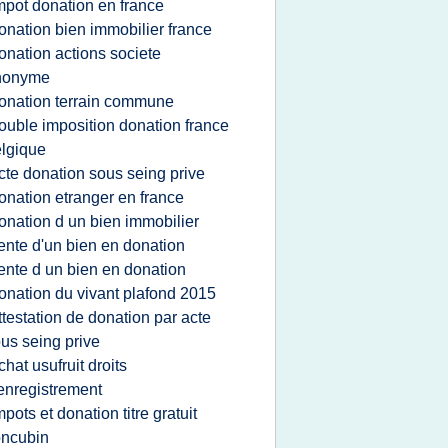
mpot donation en france
onation bien immobilier france
onation actions societe
nonyme
onation terrain commune
ouble imposition donation france
lgique
cte donation sous seing prive
onation etranger en france
onation d un bien immobilier
ente d'un bien en donation
ente d un bien en donation
onation du vivant plafond 2015
ttestation de donation par acte
us seing prive
chat usufruit droits
enregistrement
mpots et donation titre gratuit
oncubin