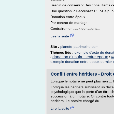
Besoin de conseils ? Des consultants ce
Une question ? Découvrez PLP-Help, no
Donation entre époux
Par contrat de mariage
Contrairement aux donations...
Lire la suite
Site :
planete-patrimoine.com
Thèmes liés :
exemple d'acte de donat
donation d'usufruit entre epoux
/
/
a
exemple donation entre epoux dernier 
Conflit entre héritiers - Droi
Lorsque le notaire ne peut plus rien ... 
Lorsque les héritiers subissent un décès
psychologique que la perte d'un être ch
succession à un notaire. Or contre toute
héritiers. Le notaire chargé du...
Lire la suite