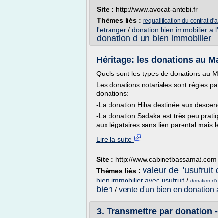
Site :
http://www.avocat-antebi.fr
Thèmes liés :
requalification du contrat d
l'etranger
/
donation bien immobilier a l
donation d un bien immobilier
Héritage: les donations au M
Quels sont les types de donations au 
Les donations notariales sont régies pa
donations:
-La donation Hiba destinée aux descenda
-La donation Sadaka est très peu prat
aux légataires sans lien parental mais l
Lire la suite
Site :
http://www.cabinetbassamat.com
valeur de l'usufruit
Thèmes liés :
bien immobilier avec usufruit
/
donation d'
bien
vente d'un bien en donation 
/
3. Transmettre par donation 