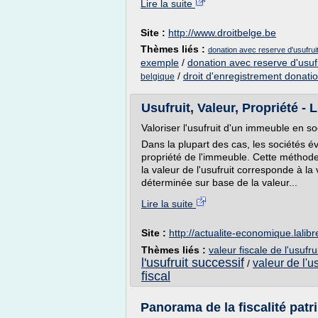
Lire la suite
Site :
http://www.droitbelge.be
Thèmes liés :
donation avec reserve d'usufrui
exemple
/
donation avec reserve d'usuf
/
droit d'enregistrement donati
belgique
Usufruit, Valeur, Propriété - 
Valoriser l'usufruit d'un immeuble en so
Dans la plupart des cas, les sociétés év
propriété de l'immeuble. Cette méthode 
la valeur de l'usufruit corresponde à la
déterminée sur base de la valeur...
Lire la suite
Site :
http://actualite-economique.lalibr
Thèmes liés :
valeur fiscale de l'usufr
l'usufruit successif
valeur de l'u
/
fiscal
Panorama de la fiscalité patri