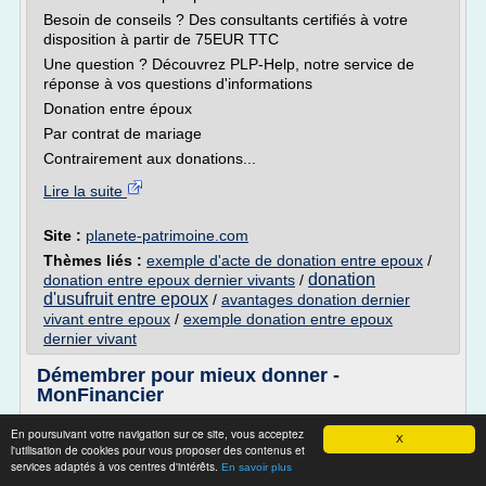
Besoin de conseils ? Des consultants certifiés à votre
disposition à partir de 75EUR TTC
Une question ? Découvrez PLP-Help, notre service de
réponse à vos questions d'informations
Donation entre époux
Par contrat de mariage
Contrairement aux donations...
Lire la suite
Site :
planete-patrimoine.com
Thèmes liés :
exemple d'acte de donation entre epoux
/
donation
donation entre epoux dernier vivants
/
d'usufruit entre epoux
/
avantages donation dernier
vivant entre epoux
/
exemple donation entre epoux
dernier vivant
Démembrer pour mieux donner -
MonFinancier
Pour un usufruit viager (qui se termine au décès de
En poursuivant votre navigation sur ce site, vous acceptez
X
l'usufruitier), sa valeur dépend de l'espérance de vie de
l'utilisation de cookies pour vous proposer des contenus et
l'usufruitier, et de la valeur du bien. On applique le barème
services adaptés à vos centres d'intérêts.
En savoir plus
suivant :