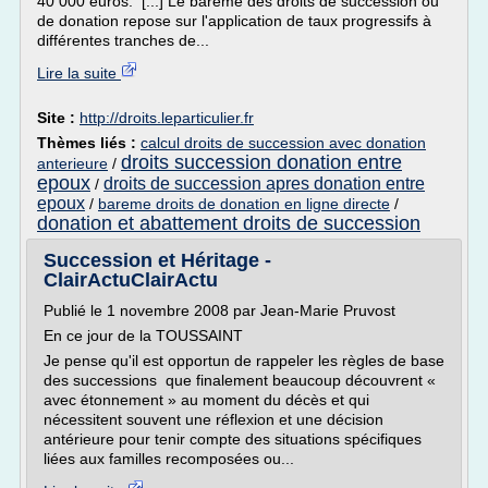
40 000 euros. [...] Le barème des droits de succession ou
de donation repose sur l'application de taux progressifs à
différentes tranches de...
Lire la suite
Site :
http://droits.leparticulier.fr
Thèmes liés :
calcul droits de succession avec donation
droits succession donation entre
anterieure
/
epoux
droits de succession apres donation entre
/
epoux
/
bareme droits de donation en ligne directe
/
donation et abattement droits de succession
Succession et Héritage -
ClairActuClairActu
Publié le 1 novembre 2008 par Jean-Marie Pruvost
En ce jour de la TOUSSAINT
Je pense qu'il est opportun de rappeler les règles de base
des successions que finalement beaucoup découvrent «
avec étonnement » au moment du décès et qui
nécessitent souvent une réflexion et une décision
antérieure pour tenir compte des situations spécifiques
liées aux familles recomposées ou...