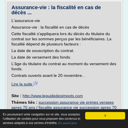
Assurance-vie : la fiscalité en cas de
décès ...
L'assurance-vie
Assurance-vie : la fiscalité en cas de décès
Cette fiscalité s'appliquera lors du décès du titulaire du
contrat sur les sommes perçus par les bénéficiaires. La
fiscalité dépend de plusieurs facteurs :
La date de souscription du contrat.
La date de versement des fonds.
L'âge du titulaire du contrat au moment du versement des
fonds.
Contrats ouverts avant le 20 novembre...
Lire la suite
Site :
http://www.leguidedesimpots.com
Thèmes liés :
succession assurance vie primes versees
apres 70 ans
/
fiscalite assurance vie succession apres 70
ans
/
succession assurance vie versement apres 70 ans
/
En poursuivant votre navigation sur ce site, vous acceptez
X
calcul droits de succession assurance vie apres 70 ans
/
l'utilisation de cookies pour vous proposer des contenus et
services adaptés à vos centres d'intérêts.
droit de succession assurance vie apres 70 ans
En savoir plus