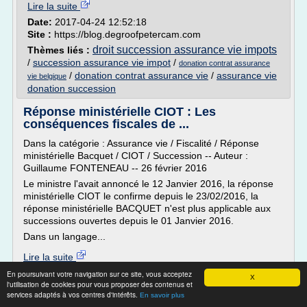
Lire la suite
Date:
2017-04-24 12:52:18
Site :
https://blog.degroofpetercam.com
droit succession assurance vie impots
Thèmes liés :
/
succession assurance vie impot
/
donation contrat assurance
/
donation contrat assurance vie
/
assurance vie
vie belgique
donation succession
Réponse ministérielle CIOT : Les
conséquences fiscales de ...
Dans la catégorie : Assurance vie / Fiscalité / Réponse
ministérielle Bacquet / CIOT / Succession -- Auteur :
Guillaume FONTENEAU -- 26 février 2016
Le ministre l'avait annoncé le 12 Janvier 2016, la réponse
ministérielle CIOT le confirme depuis le 23/02/2016, la
réponse ministérielle BACQUET n'est plus applicable aux
successions ouvertes depuis le 01 Janvier 2016.
Dans un langage...
Lire la suite
En poursuivant votre navigation sur ce site, vous acceptez
X
l'utilisation de cookies pour vous proposer des contenus et
Site :
http://www.leblogpatrimoine.com
services adaptés à vos centres d'intérêts.
En savoir plus
Thèmes liés :
fiscalite assurance vie succession conjoint