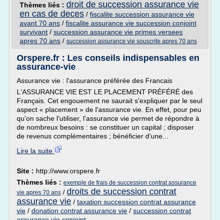
droit de succession assurance vie
Thèmes liés :
en cas de deces
/
fiscalite succession assurance vie
avant 70 ans
/
fiscalite assurance vie succession conjoint
survivant
/
succession assurance vie primes versees
apres 70 ans
/
succession assurance vie souscrite apres 70 ans
Orspere.fr : Les conseils indispensables en
assurance-vie
Assurance vie : l'assurance préférée des Francais
L'ASSURANCE VIE EST LE PLACEMENT PRÉFÉRÉ des
Français. Cet engouement ne saurait s'expliquer par le seul
aspect « placement » de l'assurance vie. En effet, pour peu
qu'on sache l'utiliser, l'assurance vie permet de répondre à
de nombreux besoins : se constituer un capital ; disposer
de revenus complémentaires ; bénéficier d'une...
Lire la suite
Site :
http://www.orspere.fr
Thèmes liés :
exemple de frais de succession contrat assurance
droits de succession contrat
/
vie apres 70 ans
assurance vie
/
taxation succession contrat assurance
vie
/
donation contrat assurance vie
/
succession contrat
assurance vie conjoint